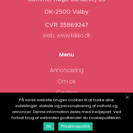
web:
www.klikko.dk
Menu
Annoncering
Om os
Cookies
På vores website bruges cookies til at huske dine
Kontakt os
indstillinger, statistik og personalisering af indhold og
annoncer. Denne information deles med tredjepart. Ved
Sitemap
fortsat brug af websiden godkender du cookiepolitikken.
Ok
Privatlivspolitik