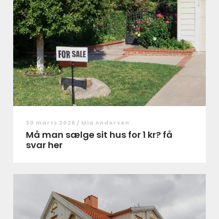
30 marts 2026 /
Mia Andersen
Må man sælge sit hus for 1 kr? få
svar her