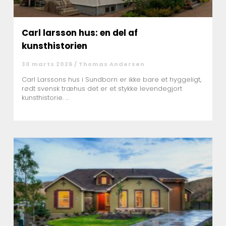
Carl larsson hus: en del af
kunsthistorien
30 marts 2026 /
Thomas Andersen
Carl Larssons hus i Sundborn er ikke bare et hyggeligt,
rødt svensk træhus det er et stykke levendegjort
kunsthistorie. ...