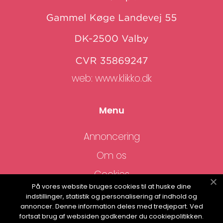
web:
www.klikko.dk
Menu
Annoncering
Om os
Cookies
På vores website bruges cookies til at huske dine
Kontakt os
indstillinger, statistik og personalisering af indhold og
annoncer. Denne information deles med tredjepart. Ved
Sitemap
fortsat brug af websiden godkender du cookiepolitikken.