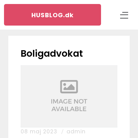
HUSBLOG.
dk
boligadvokat
08 maj 2023
admin