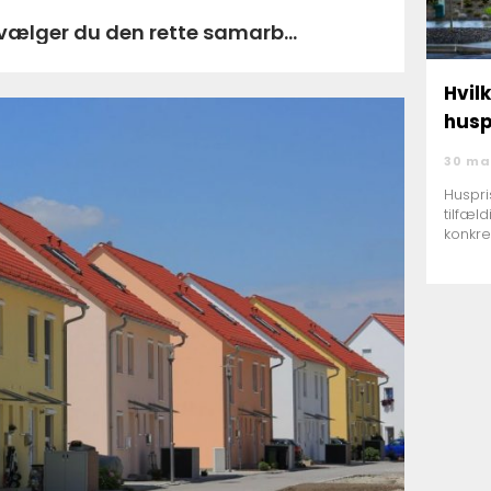
a nibe sådan vælger du den rette samarb...
Hvil
husp
30 ma
Huspri
tilfæl
konkre