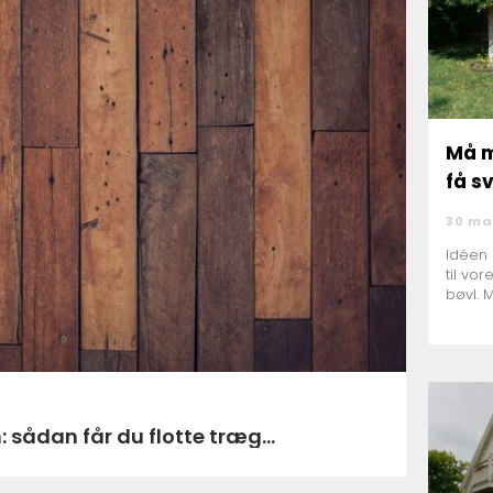
Må m
få s
30 ma
Idéen 
til vor
bøvl. 
 sådan får du flotte træg...