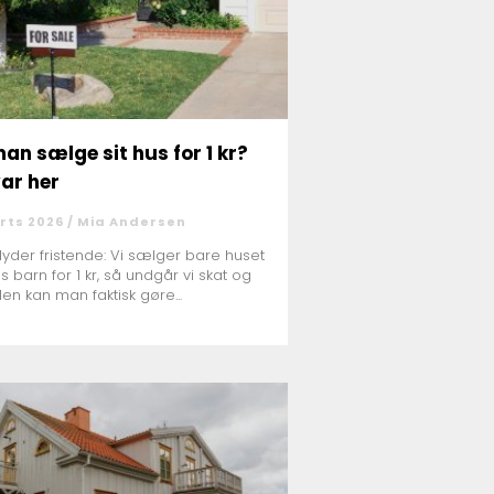
an sælge sit hus for 1 kr?
var her
rts 2026 /
Mia Andersen
lyder fristende: Vi sælger bare huset
es barn for 1 kr, så undgår vi skat og
Men kan man faktisk gøre...