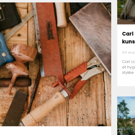
Carl 
kuns
30 ma
Carl L
et hyg
stykke 