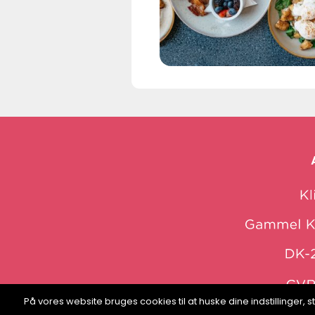
På vores website bruges cookies til at huske dine indstillinger
web: