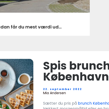
ådan får du mest værdi ud...
Spis brunch
København
22. september 2022
Mia Andersen
Sætter du pris på
brunch Københ
lækkert morgenmåltid eller en bru