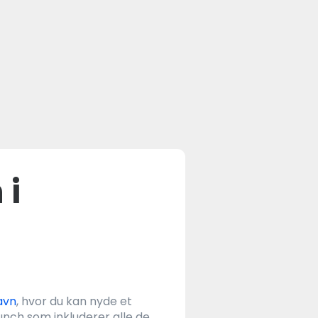
 i
avn
, hvor du kan nyde et
nch som inkluderer alle de