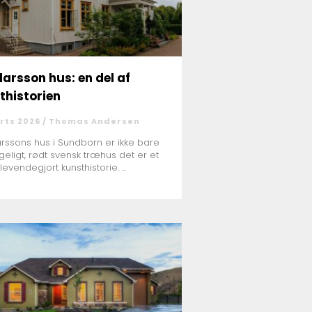
larsson hus: en del af
thistorien
rts 2026 /
Thomas Andersen
arssons hus i Sundborn er ikke bare
geligt, rødt svensk træhus det er et
levendegjort kunsthistorie. ...