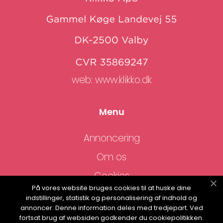
web:
www.klikko.dk
Menu
Annoncering
Om os
Cookies
På vores website bruges cookies til at huske dine
Kontakt os
indstillinger, statistik og personalisering af indhold og
annoncer. Denne information deles med tredjepart. Ved
Sitemap
fortsat brug af websiden godkender du cookiepolitikken.