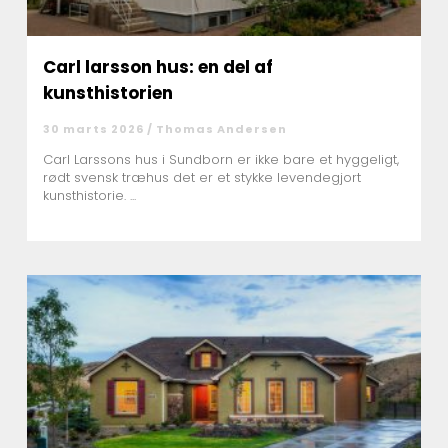
Carl larsson hus: en del af
kunsthistorien
30 marts 2026 /
Thomas Andersen
Carl Larssons hus i Sundborn er ikke bare et hyggeligt,
rødt svensk træhus det er et stykke levendegjort
kunsthistorie. ...