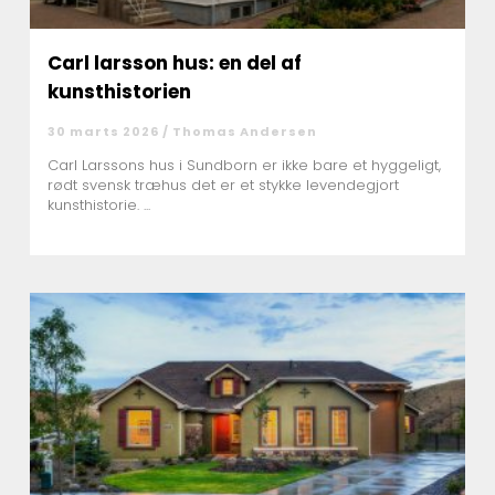
Carl larsson hus: en del af
kunsthistorien
30 marts 2026 /
Thomas Andersen
Carl Larssons hus i Sundborn er ikke bare et hyggeligt,
rødt svensk træhus det er et stykke levendegjort
kunsthistorie. ...