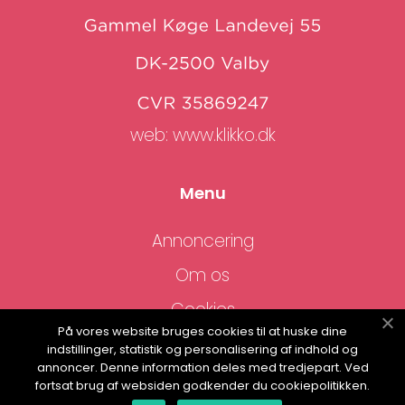
web:
www.klikko.dk
Menu
Annoncering
Om os
Cookies
På vores website bruges cookies til at huske dine
Kontakt os
indstillinger, statistik og personalisering af indhold og
annoncer. Denne information deles med tredjepart. Ved
Sitemap
fortsat brug af websiden godkender du cookiepolitikken.