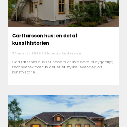
Carl larsson hus: en del af
kunsthistorien
30 marts 2026 /
Thomas Andersen
Carl Larssons hus i Sundborn er ikke bare et hyggeligt,
rødt svensk træhus det er et stykke levendegjort
kunsthistorie. ...