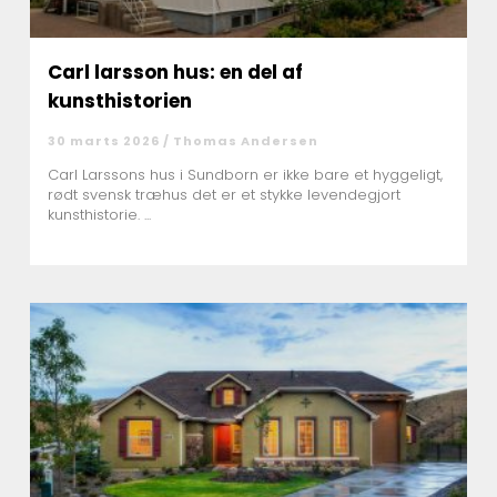
Carl larsson hus: en del af
kunsthistorien
30 marts 2026 /
Thomas Andersen
Carl Larssons hus i Sundborn er ikke bare et hyggeligt,
rødt svensk træhus det er et stykke levendegjort
kunsthistorie. ...