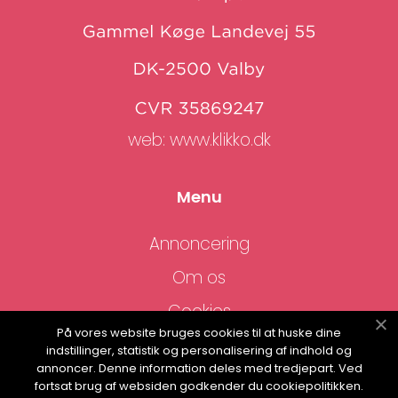
web:
www.klikko.dk
Menu
Annoncering
Om os
Cookies
På vores website bruges cookies til at huske dine
Kontakt os
indstillinger, statistik og personalisering af indhold og
annoncer. Denne information deles med tredjepart. Ved
Sitemap
fortsat brug af websiden godkender du cookiepolitikken.