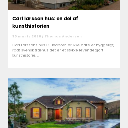
Carl larsson hus: en del af
kunsthistorien
30 marts 2026 /
Thomas Andersen
Carl Larssons hus i Sundborn er ikke bare et hyggeligt,
rødt svensk træhus det er et stykke levendegjort
kunsthistorie. ...