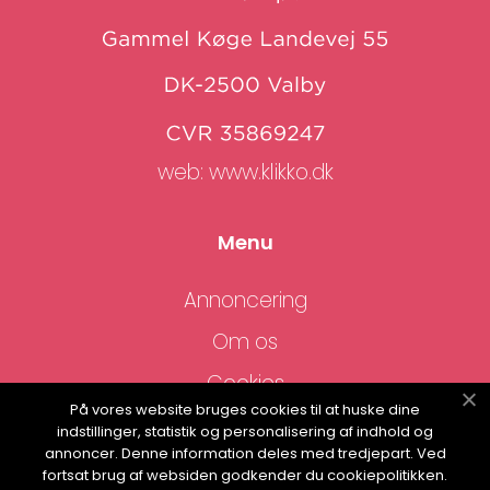
web:
www.klikko.dk
Menu
Annoncering
Om os
Cookies
På vores website bruges cookies til at huske dine
Kontakt os
indstillinger, statistik og personalisering af indhold og
annoncer. Denne information deles med tredjepart. Ved
Sitemap
fortsat brug af websiden godkender du cookiepolitikken.