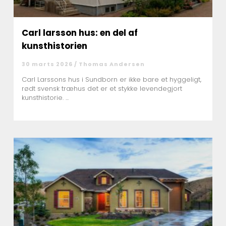
Carl larsson hus: en del af
kunsthistorien
30 marts 2026 /
Thomas Andersen
Carl Larssons hus i Sundborn er ikke bare et hyggeligt,
rødt svensk træhus det er et stykke levendegjort
kunsthistorie. ...