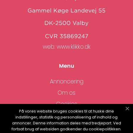
web:
www.klikko.dk
Menu
Annoncering
Om os
Cookies
På vores website bruges cookies til at huske dine
Kontakt os
indstillinger, statistik og personalisering af indhold og
annoncer. Denne information deles med tredjepart. Ved
Sitemap
fortsat brug af websiden godkender du cookiepolitikken.