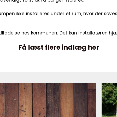
vendigt først at få boligen isoleret.
umpen ikke installeres under et rum, hvor der sove
tilladelse hos kommunen. Det kan installatøren hj
Få læst flere indlæg her