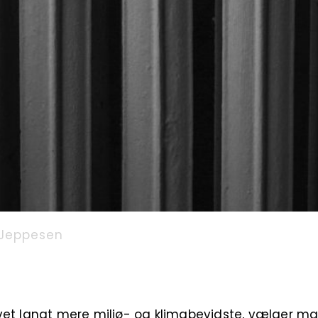
Jeppesen
vet langt mere miljø- og klimabevidste, vælger ma