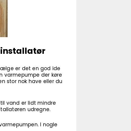
installatør
vælge er det en god ide
. En varmepumpe der køre
en stor nok have eller du
til vand er lidt mindre
stallatøren udregne.
af varmepumpen. I nogle