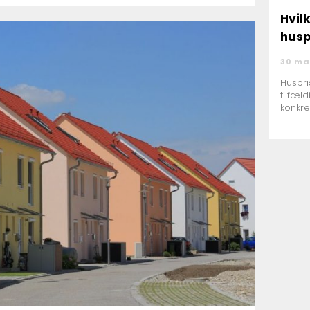
Hvil
husp
30 ma
Huspri
tilfæl
konkre