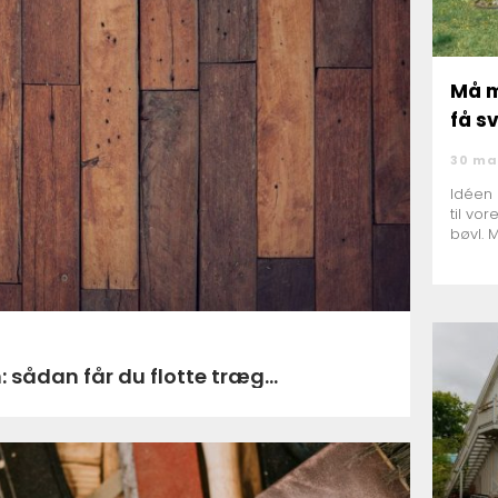
Må m
få s
30 ma
Idéen 
til vor
bøvl. 
 sådan får du flotte træg...