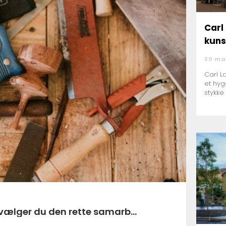
Carl 
kuns
30 ma
Carl L
et hyg
stykke 
a nibe sådan vælger du den rette samarb...