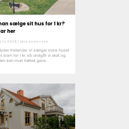
an sælge sit hus for 1 kr?
var her
rts 2026 /
Mia Andersen
lyder fristende: Vi sælger bare huset
es barn for 1 kr, så undgår vi skat og
Men kan man faktisk gøre...