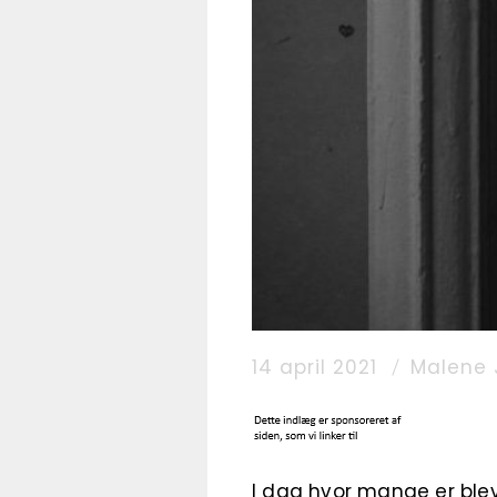
14 april 2021
Malene 
I dag hvor mange er ble