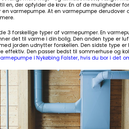
 til en, der opfylder de krav. En af de muligheder f
 er en varmepumpe. At en varmepumpe derudover og
mmere.
e 3 forskellige typer af varmepumper. En varmep
r det til varme i din bolig. Den anden type er luft
jorden udnytter forskellen. Den sidste type er luft
re effektiv. Den passer bedst til sommerhuse og ko
varmepumpe i Nykøbing Falster, hvis du bor i det o