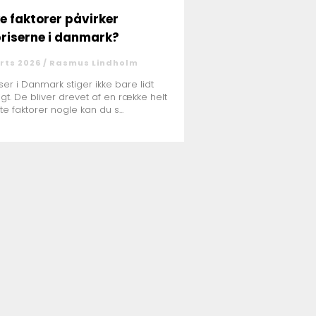
ke faktorer påvirker
riserne i danmark?
rts 2026 /
Rasmus Lindholm
ser i Danmark stiger ikke bare lidt
digt. De bliver drevet af en række helt
te faktorer nogle kan du s...