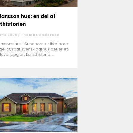
larsson hus: en del af
thistorien
rts 2026 /
Thomas Andersen
arssons hus i Sundborn er ikke bare
geligt, rødt svensk træhus det er et
levendegjort kunsthistorie. ...