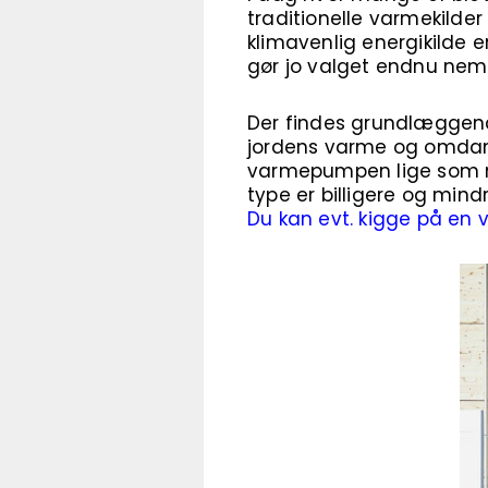
traditionelle varmekilder
klimavenlig energikilde
gør jo valget endnu ne
Der findes grundlæggend
jordens varme og omdanne
varmepumpen lige som med 
type er billigere og mind
Du kan evt. kigge på en 