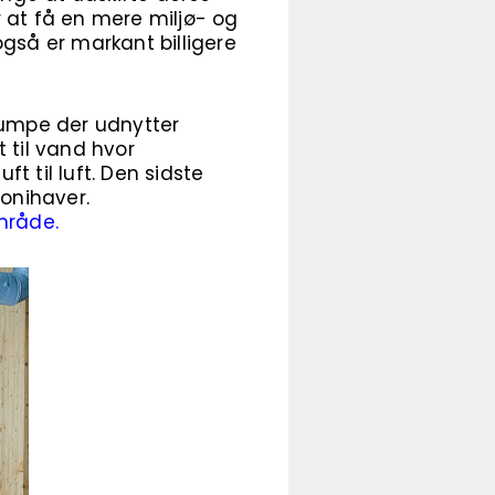
or at få en mere miljø- og
så er markant billigere
umpe der udnytter
 til vand hvor
 til luft. Den sidste
lonihaver.
mråde.