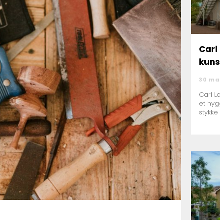
Carl 
kuns
30 ma
Carl L
et hyg
stykke 