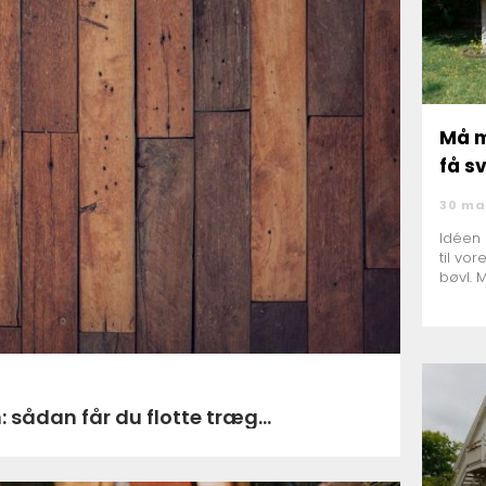
Må m
få s
30 ma
Idéen 
til vor
bøvl. 
 sådan får du flotte træg...