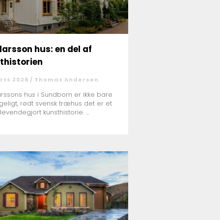
larsson hus: en del af
thistorien
rts 2026 /
Thomas Andersen
arssons hus i Sundborn er ikke bare
geligt, rødt svensk træhus det er et
levendegjort kunsthistorie. ...