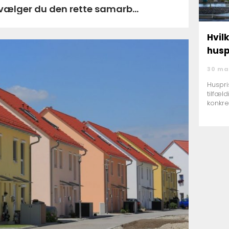
a nibe sådan vælger du den rette samarb...
Hvil
husp
30 ma
Huspri
tilfæl
konkre