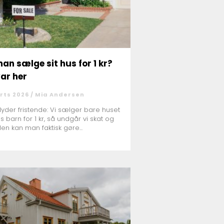
an sælge sit hus for 1 kr?
var her
rts 2026 /
Mia Andersen
lyder fristende: Vi sælger bare huset
es barn for 1 kr, så undgår vi skat og
Men kan man faktisk gøre...