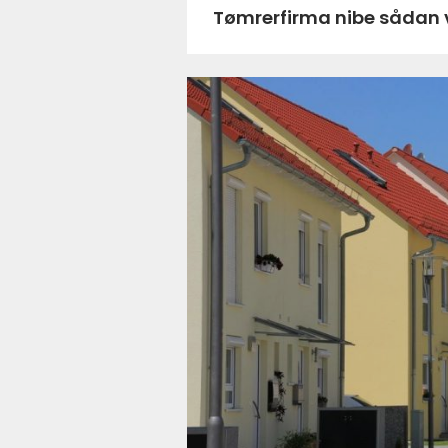
Tømrerfirm