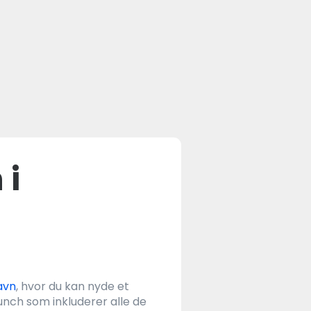
 i
avn
, hvor du kan nyde et
nch som inkluderer alle de