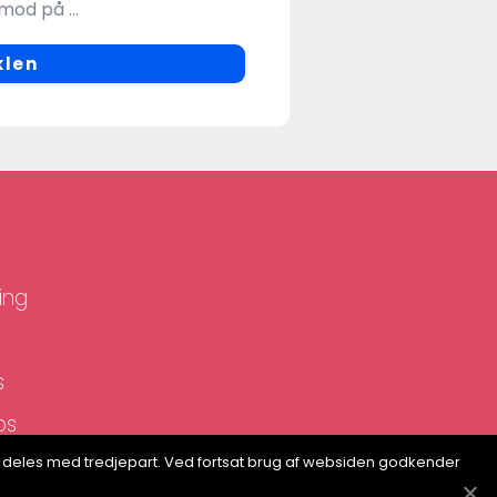
mod på ...
klen
ing
s
os
p
ion deles med tredjepart. Ved fortsat brug af websiden godkender