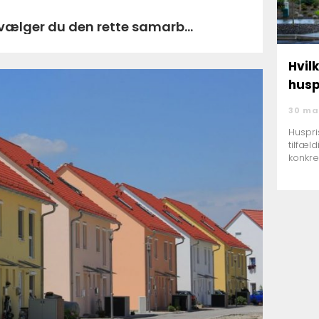
a nibe sådan vælger du den rette samarb...
Hvil
husp
30 ma
Huspri
tilfæl
konkre