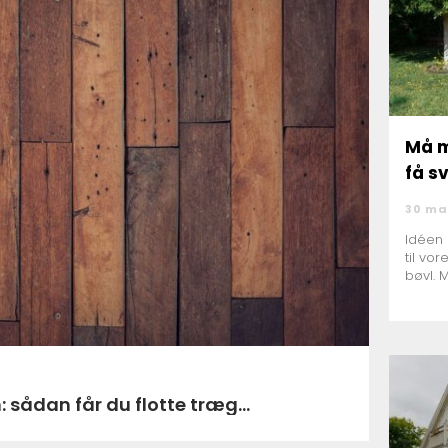
Må m
få s
30 ma
Idéen 
til vor
bøvl. 
 sådan får du flotte træg...