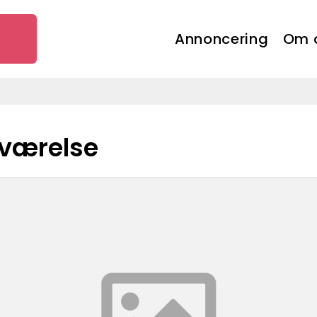
Annoncering
Om 
deværelse