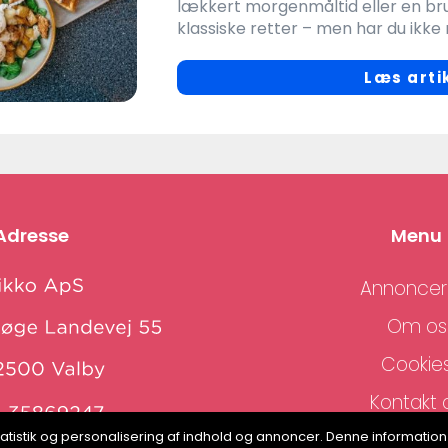
lækkert morgenmåltid eller en bru
klassiske retter – men har du ikke 
Læs arti
Adresse
Menu
Annoncer
Om os
Cookie
Kontakt 
Sitema
, statistik og personalisering af indhold og annoncer. Denne informat