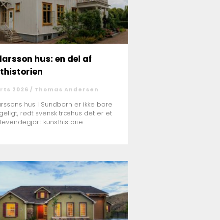
larsson hus: en del af
thistorien
rts 2026 /
Thomas Andersen
arssons hus i Sundborn er ikke bare
geligt, rødt svensk træhus det er et
levendegjort kunsthistorie. ...