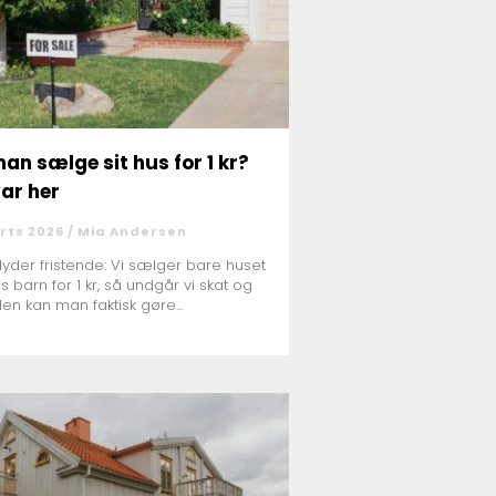
an sælge sit hus for 1 kr?
var her
rts 2026 /
Mia Andersen
lyder fristende: Vi sælger bare huset
es barn for 1 kr, så undgår vi skat og
Men kan man faktisk gøre...