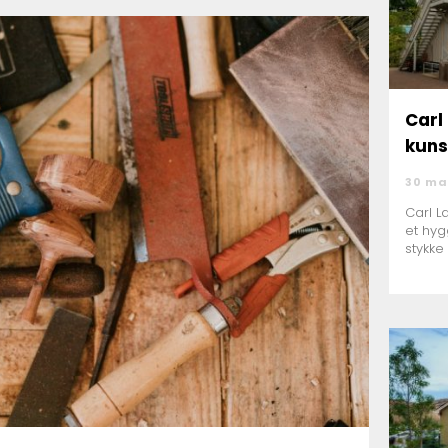
Carl 
kuns
30 ma
Carl L
et hyg
stykke 