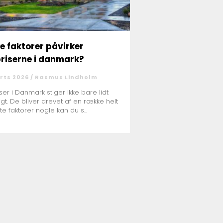
ke faktorer påvirker
riserne i danmark?
rts 2026 /
Rasmus Lindholm
ser i Danmark stiger ikke bare lidt
digt. De bliver drevet af en række helt
te faktorer nogle kan du s...