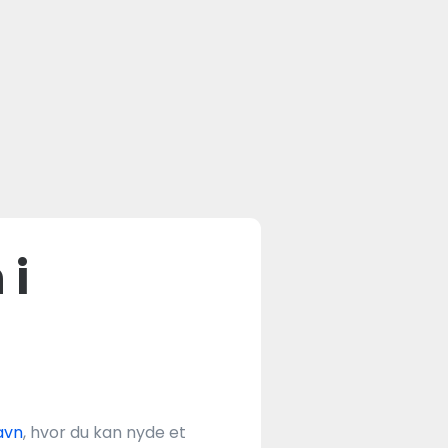
 i
avn
, hvor du kan nyde et