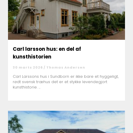
Carl larsson hus: en del af
kunsthistorien
30 marts 2026 /
Thomas Andersen
Carl Larssons hus i Sundborn er ikke bare et hyggeligt,
rødt svensk træhus det er et stykke levendegjort
kunsthistorie. ...