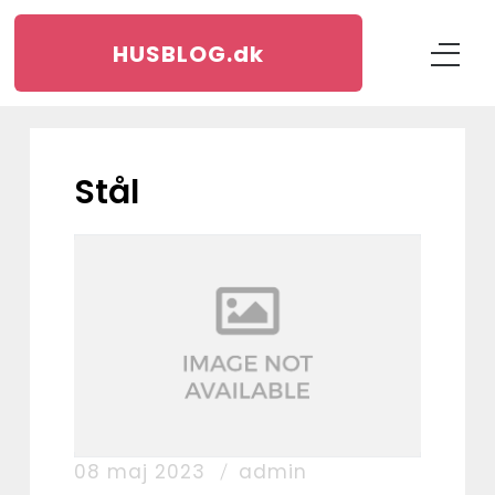
HUSBLOG.
dk
stål
08 maj 2023
admin