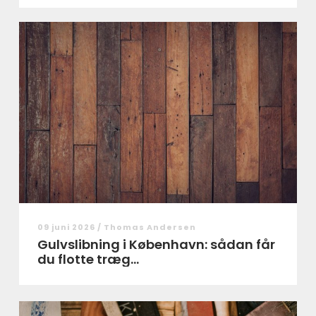
09 juni 2026 /
Thomas Andersen
Gulvslibning i København: sådan får
du flotte træg...