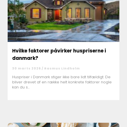
Hvilke faktorer påvirker huspriserne i
danmark?
30 marts 2026 /
Rasmus Lindholm
Huspriser i Danmark stiger ikke bare lidt tilfældigt. De
bliver drevet af en række helt konkrete faktorer nogle
kan du s...