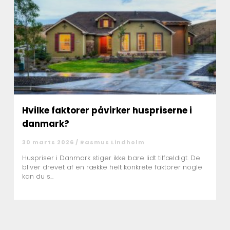
Hvilke faktorer påvirker huspriserne i
danmark?
30 marts 2026 /
Rasmus Lindholm
Huspriser i Danmark stiger ikke bare lidt tilfældigt. De
bliver drevet af en række helt konkrete faktorer nogle
kan du s...