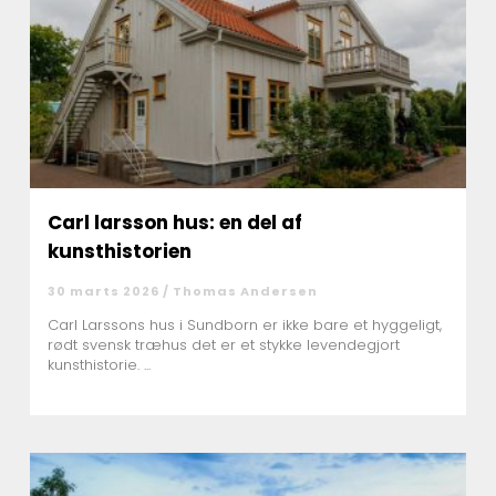
Carl larsson hus: en del af
kunsthistorien
30 marts 2026 /
Thomas Andersen
Carl Larssons hus i Sundborn er ikke bare et hyggeligt,
rødt svensk træhus det er et stykke levendegjort
kunsthistorie. ...