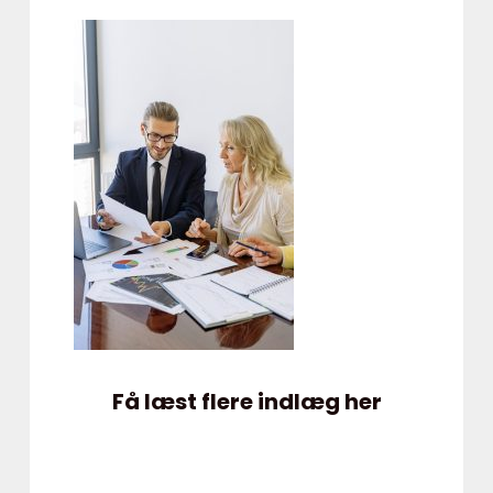
Få læst flere indlæg her