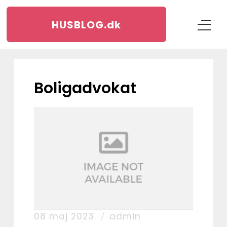
HUSBLOG.
dk
boligadvokat
08 maj 2023
admin