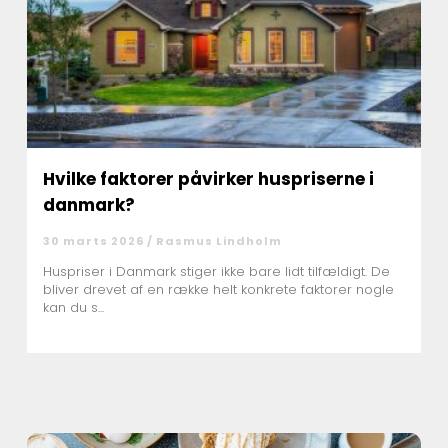
Hvilke faktorer påvirker huspriserne i
danmark?
30 marts 2026 /
Rasmus Lindholm
Huspriser i Danmark stiger ikke bare lidt tilfældigt. De
bliver drevet af en række helt konkrete faktorer nogle
kan du s...