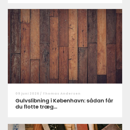
09 juni 2026 /
Thomas Andersen
Gulvslibning i København: sådan får
du flotte træg...