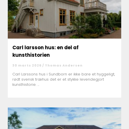
Carl larsson hus: en del af
kunsthistorien
30 marts 2026 /
Thomas Andersen
Carl Larssons hus i Sundborn er ikke bare et hyggeligt,
rødt svensk træhus det er et stykke levendegjort
kunsthistorie. ...