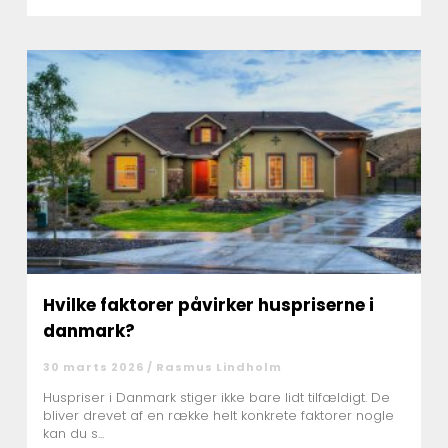
Hvilke faktorer påvirker huspriserne i
danmark?
30 marts 2026 /
Rasmus Lindholm
Huspriser i Danmark stiger ikke bare lidt tilfældigt. De
bliver drevet af en række helt konkrete faktorer nogle
kan du s...