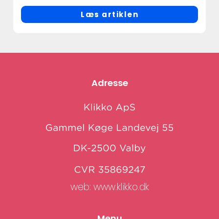
Læs artiklen
Adresse
web:
www.klikko.dk
Menu