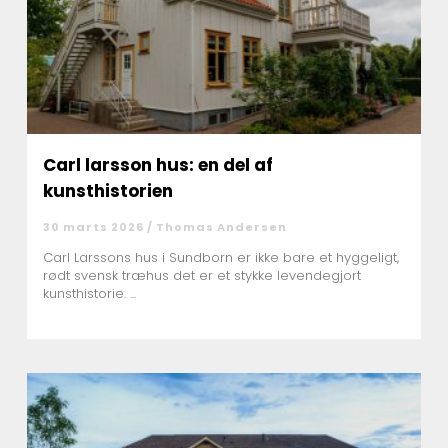
Carl larsson hus: en del af
kunsthistorien
30 marts 2026 /
Thomas Andersen
Carl Larssons hus i Sundborn er ikke bare et hyggeligt,
rødt svensk træhus det er et stykke levendegjort
kunsthistorie. ...