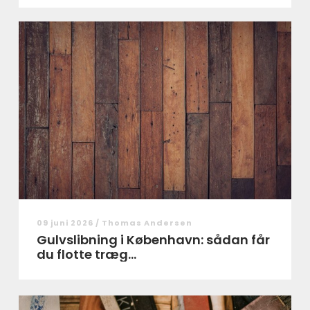
09 juni 2026 /
Thomas Andersen
Gulvslibning i København: sådan får
du flotte træg...