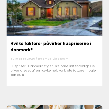
Hvilke faktorer påvirker huspriserne i
danmark?
30 marts 2026 /
Rasmus Lindholm
Huspriser i Danmark stiger ikke bare lidt tilfældigt. De
bliver drevet af en række helt konkrete faktorer nogle
kan du s...