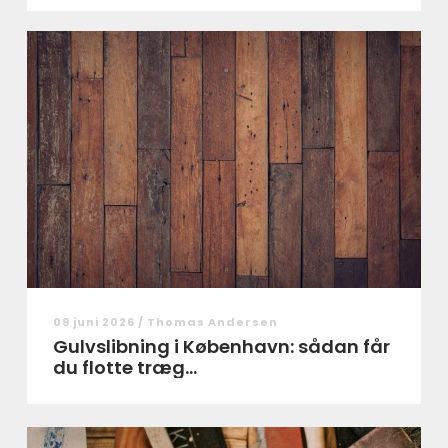
09 juni 2026 /
Thomas Andersen
Gulvslibning i København: sådan får
du flotte træg...