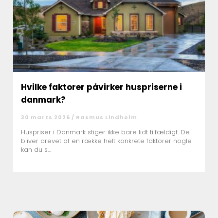
Hvilke faktorer påvirker huspriserne i
danmark?
30 marts 2026 /
Rasmus Lindholm
Huspriser i Danmark stiger ikke bare lidt tilfældigt. De
bliver drevet af en række helt konkrete faktorer nogle
kan du s...