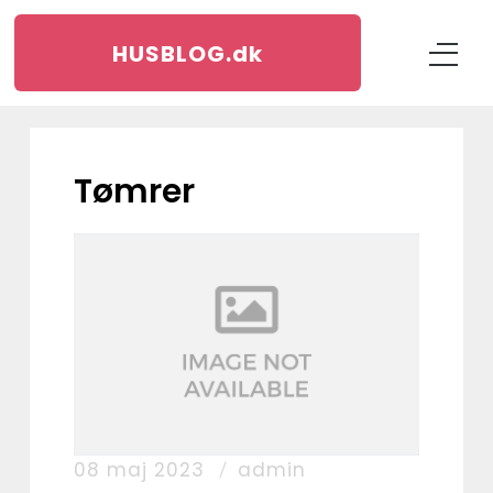
HUSBLOG.
dk
tømrer
08 maj 2023
admin