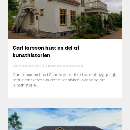
Carl larsson hus: en del af
kunsthistorien
30 marts 2026 /
Thomas Andersen
Carl Larssons hus i Sundborn er ikke bare et hyggeligt,
rødt svensk træhus det er et stykke levendegjort
kunsthistorie. ...