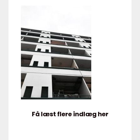
Få læst flere indlæg her