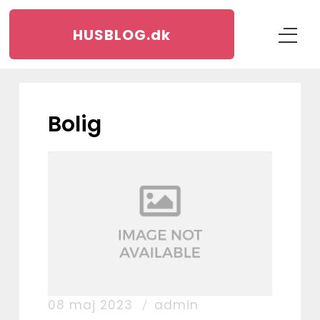
HUSBLOG.
dk
bolig
08 maj 2023
admin