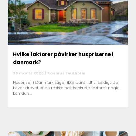
Hvilke faktorer påvirker huspriserne i
danmark?
30 marts 2026 /
Rasmus Lindholm
Huspriser i Danmark stiger ikke bare lidt tilfældigt. De
bliver drevet af en række helt konkrete faktorer nogle
kan du s...