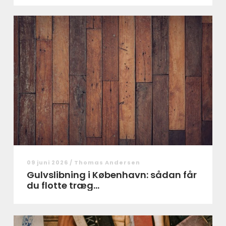
09 juni 2026 /
Thomas Andersen
Gulvslibning i København: sådan får
du flotte træg...