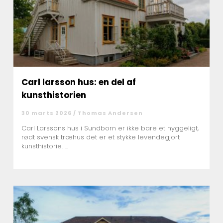
Carl larsson hus: en del af
kunsthistorien
30 marts 2026 /
Thomas Andersen
Carl Larssons hus i Sundborn er ikke bare et hyggeligt,
rødt svensk træhus det er et stykke levendegjort
kunsthistorie. ...