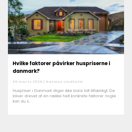
Hvilke faktorer påvirker huspriserne i
danmark?
30 marts 2026 /
Rasmus Lindholm
Huspriser i Danmark stiger ikke bare lidt tilfældigt. De
bliver drevet af en række helt konkrete faktorer nogle
kan du s...