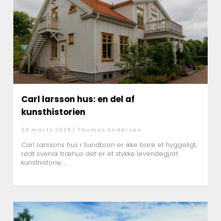
Carl larsson hus: en del af
kunsthistorien
30 marts 2026 /
Thomas Andersen
Carl Larssons hus i Sundborn er ikke bare et hyggeligt,
rødt svensk træhus det er et stykke levendegjort
kunsthistorie. ...