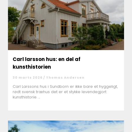
Carl larsson hus: en del af
kunsthistorien
30 marts 2026 /
Thomas Andersen
Carl Larssons hus i Sundborn er ikke bare et hyggeligt,
rødt svensk træhus det er et stykke levendegjort
kunsthistorie. ...