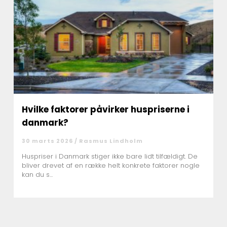
Hvilke faktorer påvirker huspriserne i
danmark?
30 marts 2026 /
Rasmus Lindholm
Huspriser i Danmark stiger ikke bare lidt tilfældigt. De
bliver drevet af en række helt konkrete faktorer nogle
kan du s...