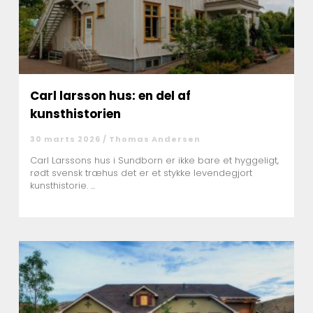
Carl larsson hus: en del af
kunsthistorien
30 marts 2026 /
Thomas Andersen
Carl Larssons hus i Sundborn er ikke bare et hyggeligt,
rødt svensk træhus det er et stykke levendegjort
kunsthistorie. ...