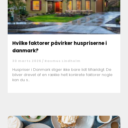
Hvilke faktorer påvirker huspriserne i
danmark?
30 marts 2026 /
Rasmus Lindholm
Huspriser i Danmark stiger ikke bare lidt tilfældigt. De
bliver drevet af en række helt konkrete faktorer nogle
kan du s...