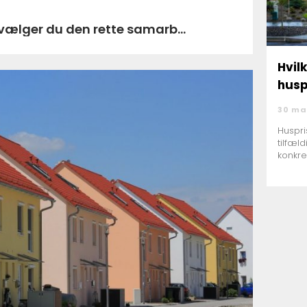
a nibe sådan vælger du den rette samarb...
Hvil
husp
30 ma
Huspri
tilfæl
konkre