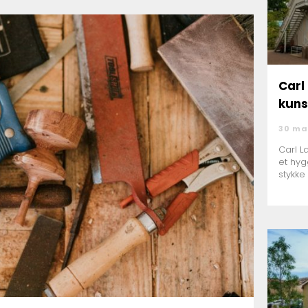
Carl 
kuns
30 ma
Carl L
et hyg
stykke 