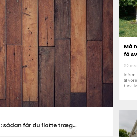
Må m
få s
30 ma
Idéen 
til vor
bøvl. 
 sådan får du flotte træg...