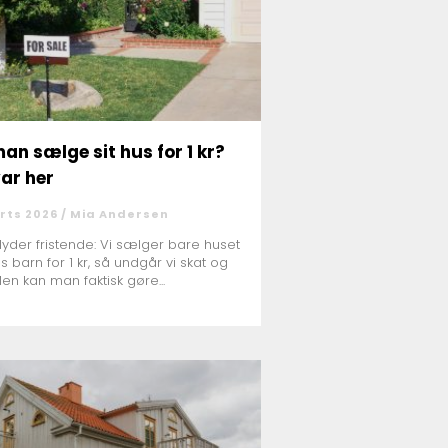
an sælge sit hus for 1 kr?
var her
rts 2026 /
Mia Andersen
lyder fristende: Vi sælger bare huset
es barn for 1 kr, så undgår vi skat og
Men kan man faktisk gøre...