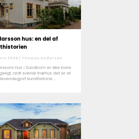
larsson hus: en del af
thistorien
rts 2026 /
Thomas Andersen
arssons hus i Sundborn er ikke bare
geligt, rødt svensk træhus det er et
levendegjort kunsthistorie. ...