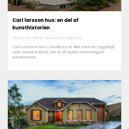
Carl larsson hus: en del af
kunsthistorien
30 marts 2026 /
Thomas Andersen
Carl Larssons hus i Sundborn er ikke bare et hyggeligt,
rødt svensk træhus det er et stykke levendegjort
kunsthistorie. ...