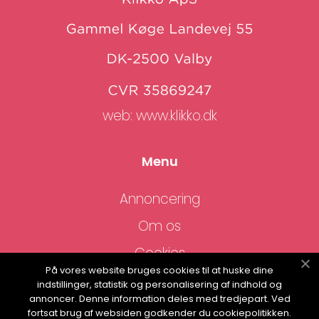
web:
www.klikko.dk
Menu
Annoncering
Om os
Cookies
På vores website bruges cookies til at huske dine
Kontakt os
indstillinger, statistik og personalisering af indhold og
annoncer. Denne information deles med tredjepart. Ved
Sitemap
fortsat brug af websiden godkender du cookiepolitikken.