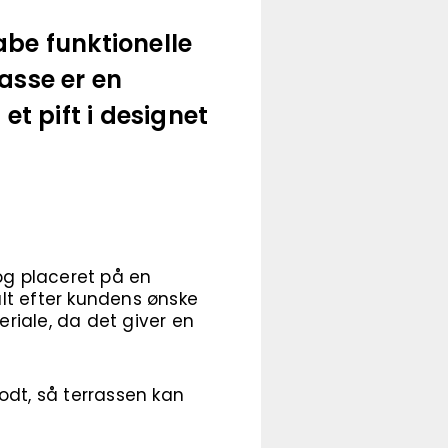
abe funktionelle
asse er en
t pift i designet
og placeret på en
alt efter kundens ønske
riale, da det giver en
odt, så terrassen kan