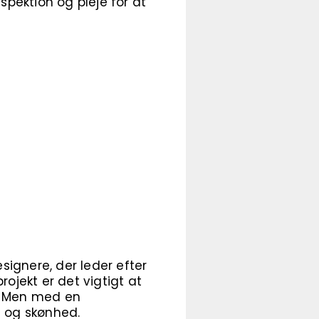
spektion og pleje for at
esignere, der leder efter
projekt er det vigtigt at
e. Men med en
i og skønhed.