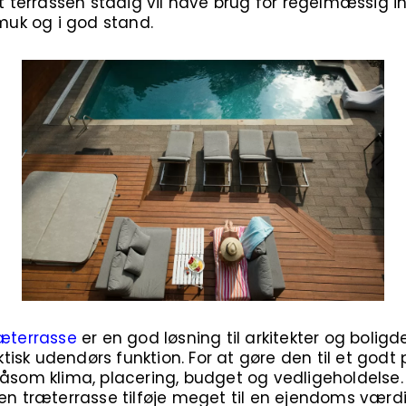
at terrassen stadig vil have brug for regelmæssig in
smuk og i god stand.
æterrasse
er en god løsning til arkitekter og boligd
aktisk udendørs funktion. For at gøre den til et godt 
såsom klima, placering, budget og vedligeholdels
 en træterrasse tilføje meget til en ejendoms værd