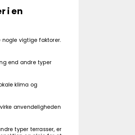
 i en
 nogle vigtige faktorer.
ing end andre typer
lokale klima og
påvirke anvendeligheden
dre typer terrasser, er