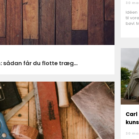
30 ma
Idéen 
til vor
bøvl. 
 sådan får du flotte træg...
Carl 
kuns
30 ma