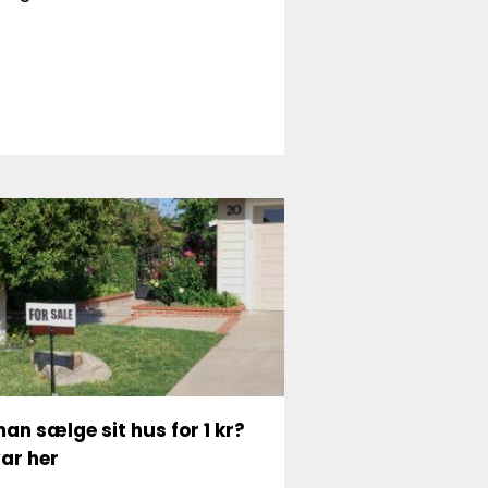
an sælge sit hus for 1 kr?
var her