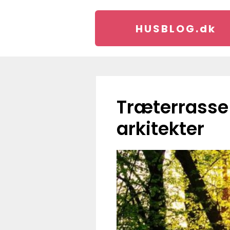
HUSBLOG.
dk
Træterrasse – inspiration til boligdesignere og
arkitekter