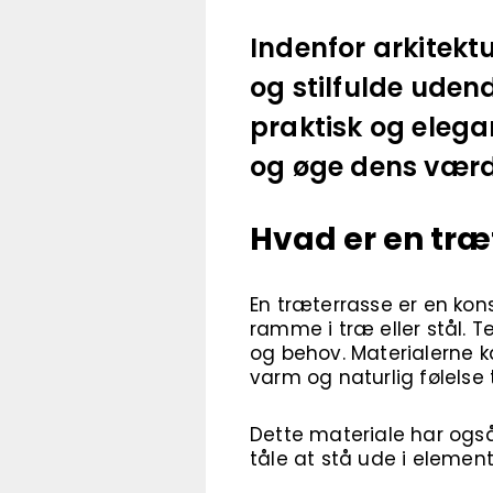
Indenfor arkitektu
og stilfulde uden
praktisk og elega
og øge dens værd
Hvad er en træ
En træterrasse er en kon
ramme i træ eller stål. T
og behov. Materialerne k
varm og naturlig følelse t
Dette materiale har også
tåle at stå ude i elemen