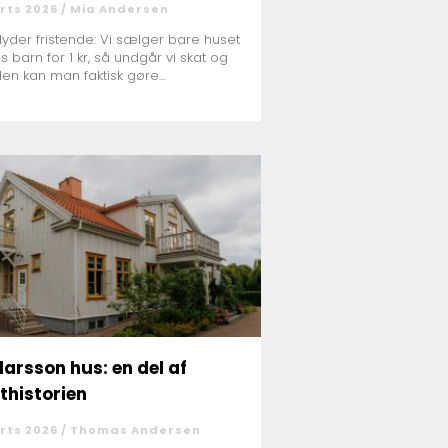
rts 2026 /
Mia Andersen
lyder fristende: Vi sælger bare huset
es barn for 1 kr, så undgår vi skat og
Men kan man faktisk gøre...
larsson hus: en del af
thistorien
rts 2026 /
Thomas Andersen