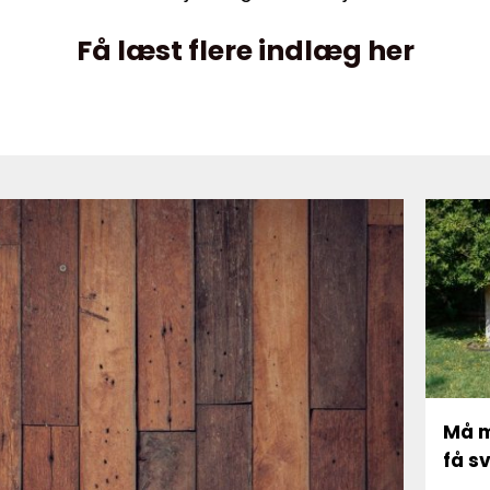
Få læst flere indlæg her
Må m
få s