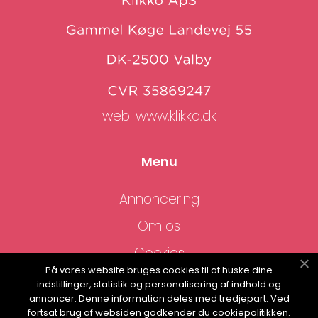
web:
www.klikko.dk
Menu
Annoncering
Om os
Cookies
På vores website bruges cookies til at huske dine
Kontakt os
indstillinger, statistik og personalisering af indhold og
annoncer. Denne information deles med tredjepart. Ved
Sitemap
fortsat brug af websiden godkender du cookiepolitikken.