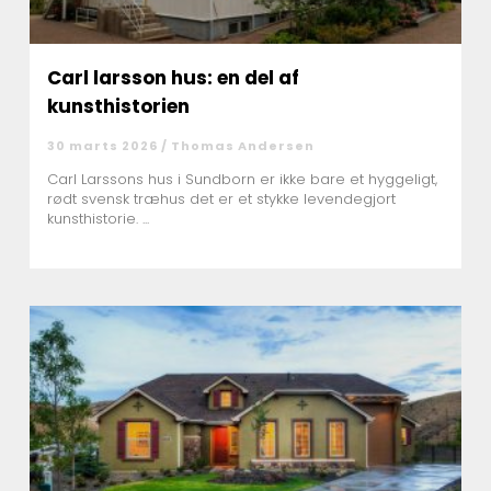
Carl larsson hus: en del af
kunsthistorien
30 marts 2026 /
Thomas Andersen
Carl Larssons hus i Sundborn er ikke bare et hyggeligt,
rødt svensk træhus det er et stykke levendegjort
kunsthistorie. ...