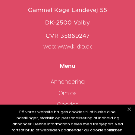
web:
www.klikko.dk
Menu
Annoncering
Om os
Cookies
På vores website bruges cookies til at huske dine
Kontakt os
indstillinger, statistik og personalisering af indhold og
annoncer. Denne information deles med tredjepart. Ved
Sitemap
fortsat brug af websiden godkender du cookiepolitikken.