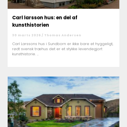
Carl larsson hus: en del af
kunsthistorien
30 marts 2026 /
Thomas Andersen
Carl Larssons hus i Sundborn er ikke bare et hyggeligt,
rødt svensk træhus det er et stykke levendegjort
kunsthistorie. ...