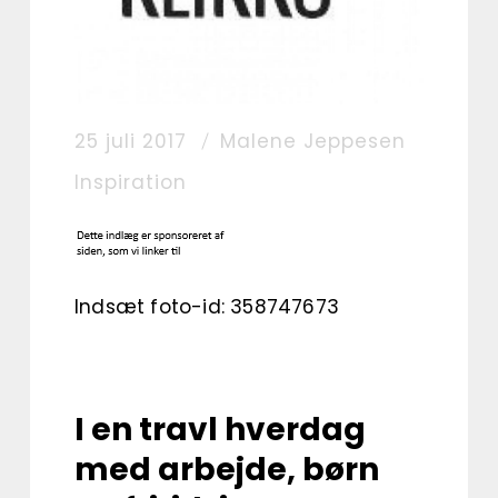
25 juli 2017
Malene Jeppesen
Inspiration
Indsæt foto-id: 358747673
I en travl hverdag
med arbejde, børn