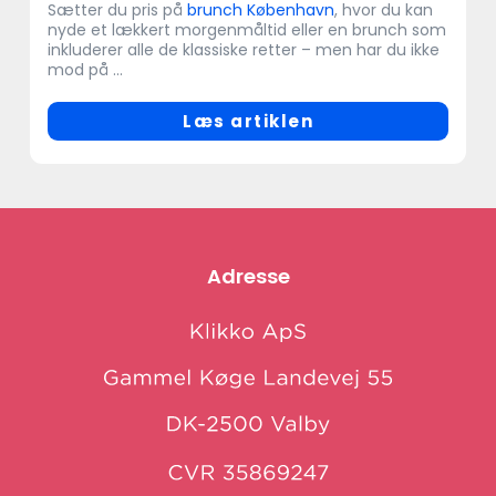
Sætter du pris på
brunch København
, hvor du kan
nyde et lækkert morgenmåltid eller en brunch som
inkluderer alle de klassiske retter – men har du ikke
mod på ...
Læs artiklen
Adresse