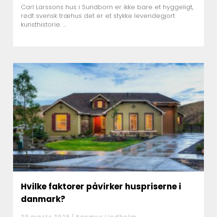
Carl Larssons hus i Sundborn er ikke bare et hyggeligt,
rødt svensk træhus det er et stykke levendegjort
kunsthistorie. ...
Hvilke faktorer påvirker huspriserne i
danmark?
30 marts 2026 /
Rasmus Lindholm