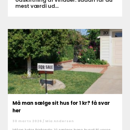
mest værdi ud...
Må man sælge sit hus for 1 kr? få svar
her
30 marts 2026 /
Mia Andersen
Idéen lyder fristende: Vi sælger bare huset til vores