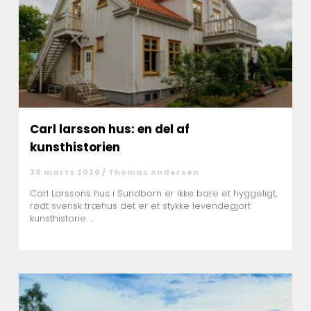
Carl larsson hus: en del af
kunsthistorien
30 marts 2026 /
Thomas Andersen
Carl Larssons hus i Sundborn er ikke bare et hyggeligt,
rødt svensk træhus det er et stykke levendegjort
kunsthistorie. ...