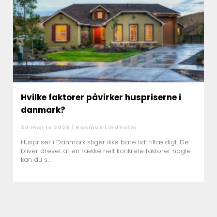
Hvilke faktorer påvirker huspriserne i
danmark?
30 marts 2026 /
Rasmus Lindholm
Huspriser i Danmark stiger ikke bare lidt tilfældigt. De
bliver drevet af en række helt konkrete faktorer nogle
kan du s...